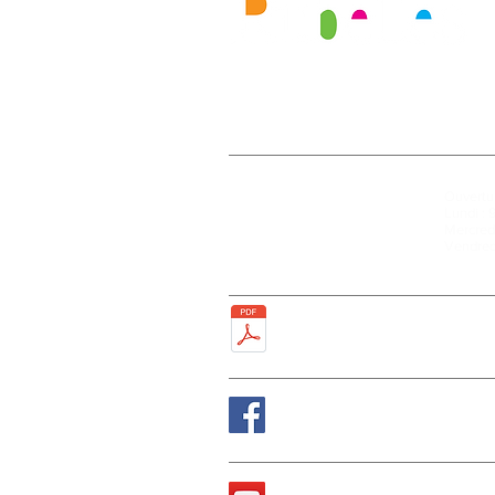
Mairie
Ouvertur
27, rue de la Faïencerie
Lundi : 
77950 Rubelles
Mercredi
Tél : 01 60 68 24 49
Vendred
Fax : 01 64 52 81 00
Plan de la ville
Suivez nous sur Fa