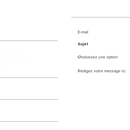
Envoyer un message 
e au public :
9h-12h / 13h-17h30
 : 9h-12h / 13h-17h30
i : 9h-12h
cebook