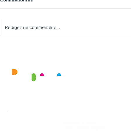
Commentaires
Rédigez un commentaire...
Mairie
Ouverture au public :
27, rue de la Faïencerie
Lundi : 9h-12h / 13h-17h30
77950 Rubelles