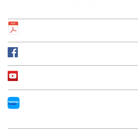
Mercredi : 9h-12h / 13h-17h30
Tél : 01 60 68 24 49
Vendredi : 9h-12h
Fax : 01 64 52 81 00
Plan de la ville
Suivez nous sur Facebook
La chaîne Youtube de la Mairie
PanneauPocket