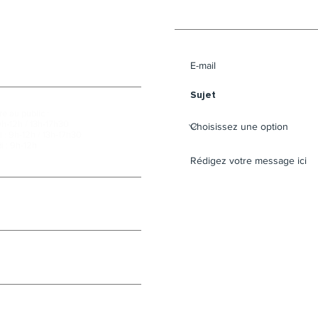
Envoyer un message 
e au public :
9h-12h / 13h-17h30
 : 9h-12h / 13h-17h30
i : 9h-12h
cebook
e la Mairie