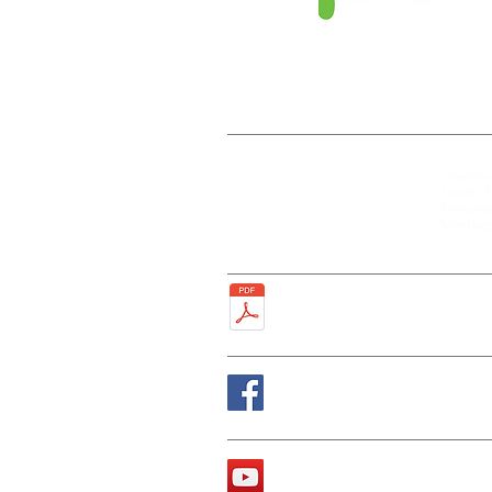
Mairie
Ouvertur
27, rue de la Faïencerie
Lundi : 
77950 Rubelles
Mercredi
Tél : 01 60 68 24 49
Vendred
Fax : 01 64 52 81 00
Plan de la ville
Suivez nous sur Fa
La chaîne Youtube d