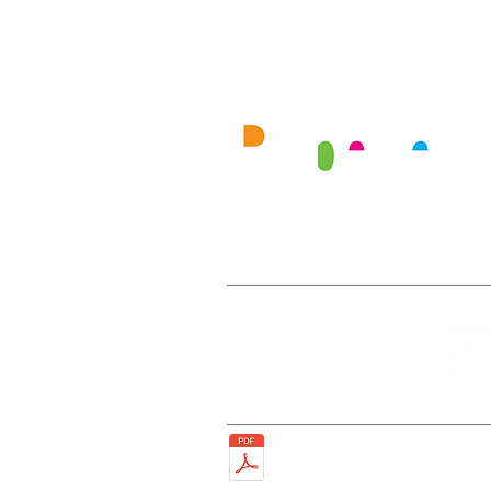
Mairie
Ouvertur
27, rue de la Faïencerie
Lundi : 
77950 Rubelles
Mercredi
Tél : 01 60 68 24 49
Vendred
Fax : 01 64 52 81 00
Plan de la ville