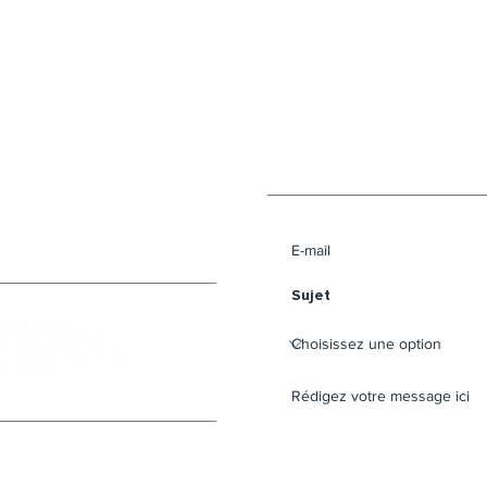
Envoyer un message 
e au public :
9h-12h / 13h-17h30
 : 9h-12h / 13h-17h30
i : 9h-12h