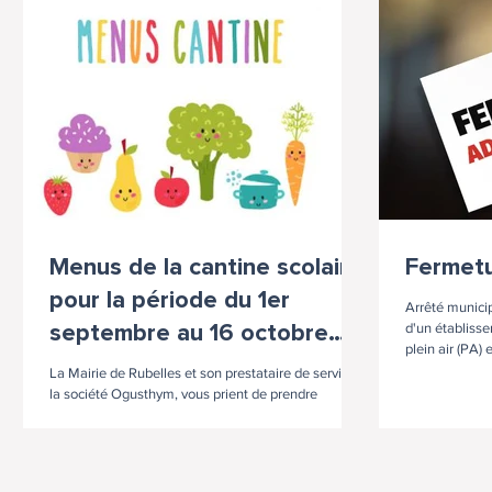
Menus de la cantine scolaire
Fermetu
pour la période du 1er
Arrêté municip
d'un établisse
septembre au 16 octobre
plein air (PA) 
2026
consulter : ici !
La Mairie de Rubelles et son prestataire de service,
la société Ogusthym, vous prient de prendre
connaissance des menus de la cantine scolaire pour
la période du 1er septembre jusqu'au 16 octobre
2026. Les menus sont à consulter ici.