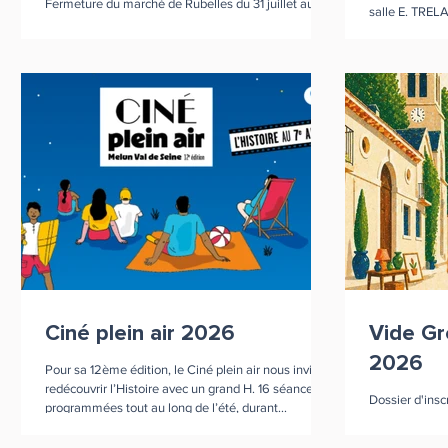
Fermeture du marché de Rubelles du 31 juillet au 1er
salle E. TRELA
septembre 2026. Reprise du marché le jeudi 3
artistiques, sp
septembre 2026.
Ciné plein air 2026
Vide Gr
2026
Pour sa 12ème édition, le Ciné plein air nous invite à
redécouvrir l’Histoire avec un grand H. 16 séances
Dossier d'inscr
programmées tout au long de l’été, durant
lesquelles le public pourra revivre les aventures du
Comte de Monte Cristo, embarquer sur les routes