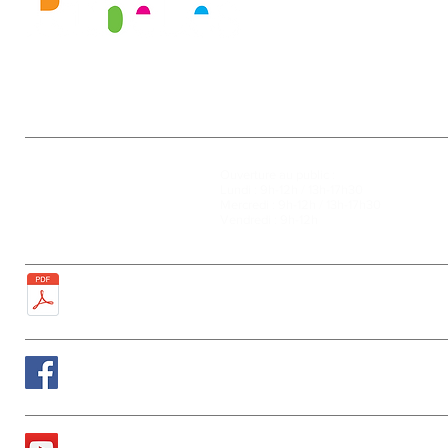
Mairie
Ouverture au public :
27, rue de la Faïencerie
Lundi : 9h-12h / 13h-17h30
77950 Rubelles
Mercredi : 9h-12h / 13h-17h30
Tél : 01 60 68 24 49
Vendredi : 9h-12h
Fax : 01 64 52 81 00
Plan de la ville
Suivez nous sur Facebook
La chaîne Youtube de la Mairie