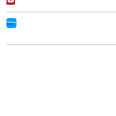
PanneauPocket
Mentions légales
|
Politique de conf