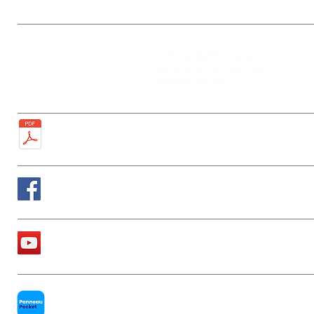
Mairie
Ouverture au public :
27, rue de la Faïencerie
Lundi : 9h-12h / 13h-17h30
77950 Rubelles
Mercredi : 9h-12h / 13h-17h30
Tél : 01 60 68 24 49
Vendredi : 9h-12h
Fax : 01 64 52 81 00
Plan de la ville
Suivez nous sur Facebook
La chaîne Youtube de la Mairie
PanneauPocket