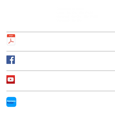
Ouverture au public :
27, rue de la Faïencerie
Lundi : 9h-12h / 13h-17h30
77950 Rubelles
Mercredi : 9h-12h / 13h-17h30
Tél : 01 60 68 24 49
Vendredi : 9h-12h
Fax : 01 64 52 81 00
Plan de la ville
Suivez nous sur Facebook
La chaîne Youtube de la Mairie
PanneauPocket