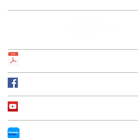
Mairie
Ouverture au public :
27, rue de la Faïencerie
Lundi : 9h-12h / 13h-17h30
77950 Rubelles
Mercredi : 9h-12h / 13h-17h30
Tél : 01 60 68 24 49
Vendredi : 9h-12h
Fax : 01 64 52 81 00
Plan de la ville
Suivez nous sur Facebook
La chaîne Youtube de la Mairie
PanneauPocket