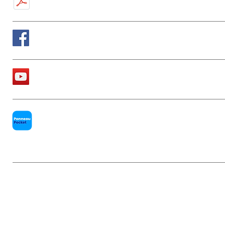
Suivez nous sur Facebook
La chaîne Youtube de la Mairie
PanneauPocket
Mentions légales
|
Politique de conf