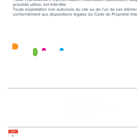
procédé utilisé, est interdite.
Toute exploitation non autorisée du site ou de l’un de ses élém
conformément aux dispositions légales du Code de Propriété Intel
Mairie
Ouverture au public :
27, rue de la Faïencerie
Lundi : 9h-12h / 13h-17h30
77950 Rubelles
Mercredi : 9h-12h / 13h-17h30
Tél : 01 60 68 24 49
Vendredi : 9h-12h
Fax : 01 64 52 81 00
Plan de la ville