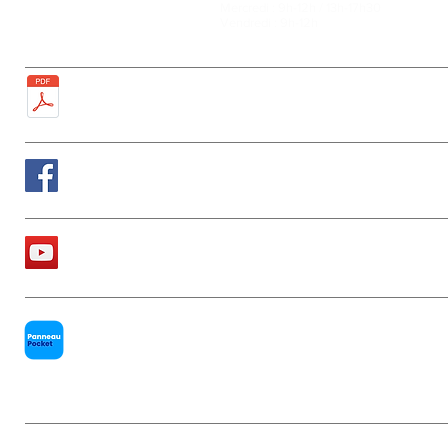
Mercredi : 9h-12h / 13h-17h30
Tél : 01 60 68 24 49
Vendredi : 9h-12h
Fax : 01 64 52 81 00
Plan de la ville
Suivez nous sur Facebook
La chaîne Youtube de la Mairie
PanneauPocket