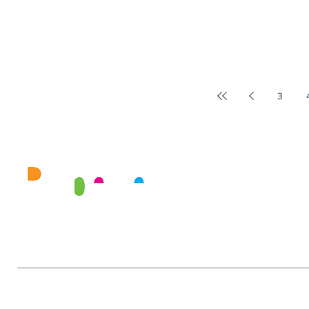
une lecture scénarisée du livre de l'auteure
Anne Laurence Fitère « A fleur de larmes » par
la Compagnie BRAMANTE TEATRO. « Je suis
une coccinelle » ainsi débute joliment « A fleur
de larmes », journal de bord d'un
3
Mairie
Ouverture au public :
27, rue de la Faïencerie
Lundi : 9h-12h / 13h-17h30
77950 Rubelles