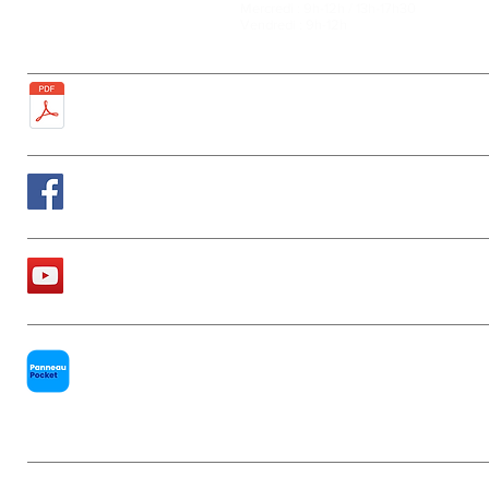
Mercredi : 9h-12h / 13h-17h30
Tél : 01 60 68 24 49
Vendredi : 9h-12h
Fax : 01 64 52 81 00
Plan de la ville
Suivez nous sur Facebook
La chaîne Youtube de la Mairie
PanneauPocket