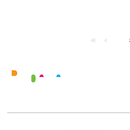
2026 Procès verb
Liste des délibérations lors de la séance du 20
2026 Lien vidéo 
mars 2026 Procès verbal de la séance du 20
https://www.you
mars 2026 Lien vidéo de la séance :
v=V7P9LGV1iNw Le
https://www.youtube.com/watch?
annexes : DEL26
v=KDqkrpGtTBY Les délibérations et leurs
annexes : DEL26.12 - Installati
1
Mairie
Ouverture au public :
27, rue de la Faïencerie
Lundi : 9h-12h / 13h-17h30
77950 Rubelles