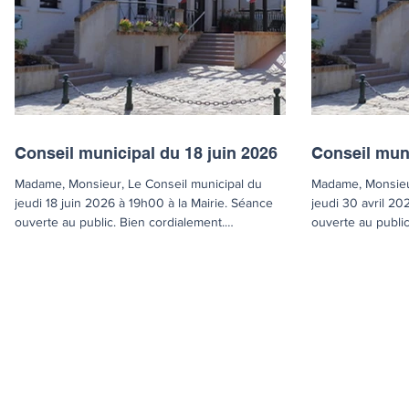
Conseil municipal du 18 juin 2026
Conseil muni
Madame, Monsieur, Le Conseil municipal du
Madame, Monsieur
jeudi 18 juin 2026 à 19h00 à la Mairie. Séance
jeudi 30 avril 20
ouverte au public. Bien cordialement.
ouverte au public
Convocation et ordre du jour de séance du 18
Convocation et o
juin 2026 Compte rendu sommaire de la
avril 2026 Compt
séance du 18 juin 2026 Liste des délibérations
séance du 30 avr
lors de la séance du 18 juin 2026 Lien vidéo de
lors de la séanc
la séance : https://www.youtube.com/watch?
verbal de la séa
v=nMj_J1u94kY Les délibérations et leurs
de la séance : h
annexes : DEL26.40 - CR décisions du Maire
v=Ald8zC1WXgc Les délibérations et leurs
DEL26.41 - Désignation référent déontologue
annexes : DEL26
DEL26