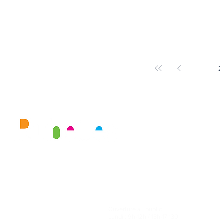
gaulois Astérix et Obélix ; ou encore frissonner
la nuit au musée. Une programmation pensée
pour séduire petits et grands, et l’occasion de
(re)découvrir les histoire
1
Mairie
Ouverture au public :
27, rue de la Faïencerie
Lundi : 9h-12h / 13h-17h30
77950 Rubelles