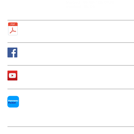
Mercredi : 9h-12h / 13h-17h30
Tél : 01 60 68 24 49
Vendredi : 9h-12h
Fax : 01 64 52 81 00
Plan de la ville
Suivez nous sur Facebook
La chaîne Youtube de la Mairie
PanneauPocket