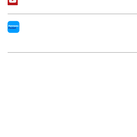
PanneauPocket
Mentions légales
|
Politique de conf