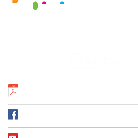
Mairie
Ouverture au public :
27, rue de la Faïencerie
Lundi : 9h-12h / 13h-17h30
77950 Rubelles
Mercredi : 9h-12h / 13h-17h30
Tél : 01 60 68 24 49
Vendredi : 9h-12h
Fax : 01 64 52 81 00
Plan de la ville
Suivez nous sur Facebook
La chaîne Youtube de la Mairie