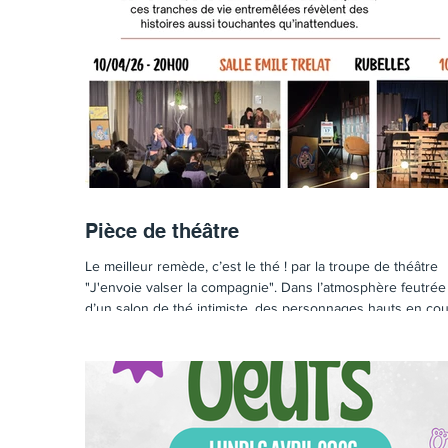
Pièce de théâtre
Le meilleur remède, c’est le thé ! par la troupe de théâtre
"J'envoie valser la compagnie". Dans l’atmosphère feutrée
d’un salon de thé intimiste, des personnages hauts en cou
se croisent, se livrent et se dévoilent. Entre confidences,
éclats de rire et silences éloquents, ces tranches de vie
entremêlées révèlent des histoires aussi touchantes
qu’inattendues. Le 10 avril 2026 à 20h à la salle Emile Trél
(135 Boulevard Charles de Gaulle - 77950 Rubelles). Prix p
entrée