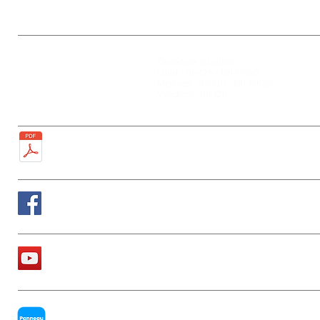
Mairie
Ouverture au public :
27, rue de la Faïencerie
Lundi : 9h-12h / 13h-17h30
77950 Rubelles
Mercredi : 9h-12h / 13h-17h30
Tél : 01 60 68 24 49
Vendredi : 9h-12h
Fax : 01 64 52 81 00
Plan de la ville
Suivez nous sur Facebook
La chaîne Youtube de la Mairie