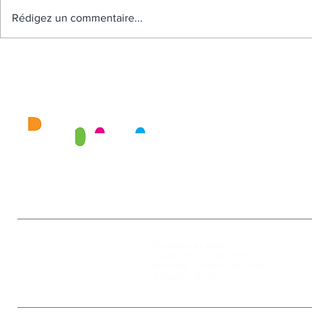
Rédigez un commentaire...
Mairie
Ouverture au public :
27, rue de la Faïencerie
Lundi : 9h-12h / 13h-17h30
77950 Rubelles
Mercredi : 9h-12h / 13h-17h30
Tél : 01 60 68 24 49
Vendredi : 9h-12h
Fax : 01 64 52 81 00