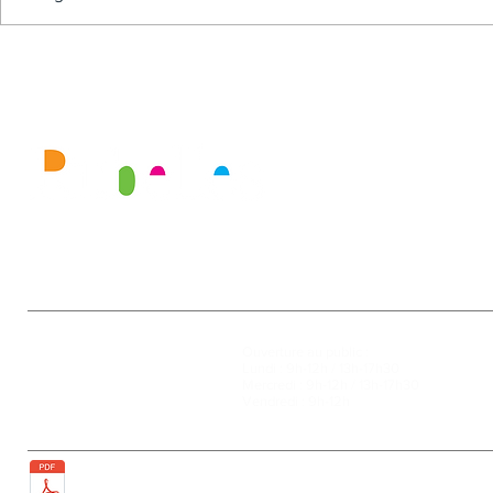
Mairie
Ouverture au public :
27, rue de la Faïencerie
Lundi : 9h-12h / 13h-17h30
77950 Rubelles
Mercredi : 9h-12h / 13h-17h30
Tél : 01 60 68 24 49
Vendredi : 9h-12h
Fax : 01 64 52 81 00
Plan de la ville