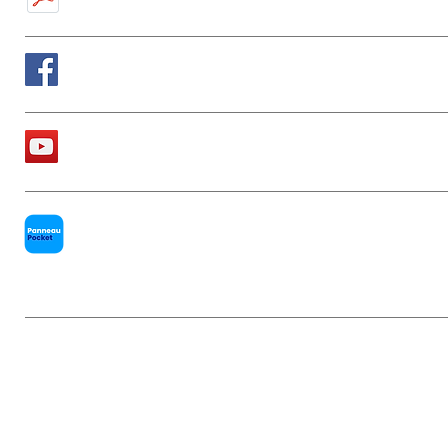
Suivez nous sur Facebook
La chaîne Youtube de la Mairie
PanneauPocket
Mentions légales
|
Politique de conf