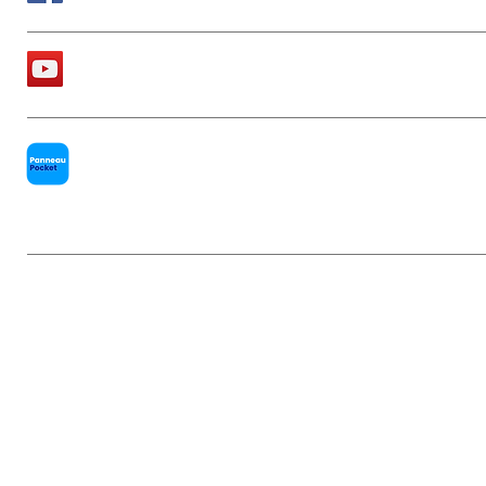
La chaîne Youtube de la Mairie
PanneauPocket
Mentions légales
|
Politique de conf