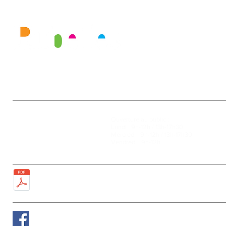
Mairie
Ouverture au public :
27, rue de la Faïencerie
Lundi : 9h-12h / 13h-17h30
77950 Rubelles
Mercredi : 9h-12h / 13h-17h30
Tél : 01 60 68 24 49
Vendredi : 9h-12h
Fax : 01 64 52 81 00
Plan de la ville
Suivez nous sur Facebook