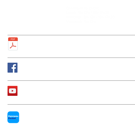
Ouverture au public :
27, rue de la Faïencerie
Lundi : 9h-12h / 13h-17h30
77950 Rubelles
Mercredi : 9h-12h / 13h-17h30
Tél : 01 60 68 24 49
Vendredi : 9h-12h
Fax : 01 64 52 81 00
Plan de la ville
Suivez nous sur Facebook
La chaîne Youtube de la Mairie
PanneauPocket