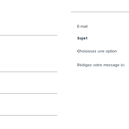
Envoyer un message 
e au public :
9h-12h / 13h-17h30
 : 9h-12h / 13h-17h30
i : 9h-12h
cebook
e la Mairie