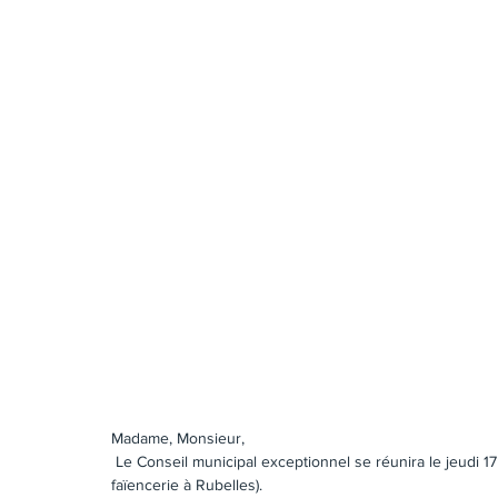
Madame, Monsieur,
 Le Conseil municipal exceptionnel se réunira le jeudi 17 février 2022 à 19h à la Mairie en salle du Conseil (27 rue de la 
faïencerie à Rubelles).