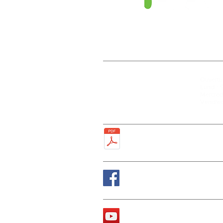
Mairie
Ouvertur
27, rue de la Faïencerie
Lundi : 
77950 Rubelles
Mercredi
Tél : 01 60 68 24 49
Vendred
Fax : 01 64 52 81 00
Plan de la ville
Suivez nous sur Fa
La chaîne Youtube d