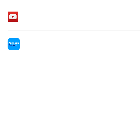
La chaîne Youtube de la Mairie
PanneauPocket
Mentions légales
|
Politique de conf