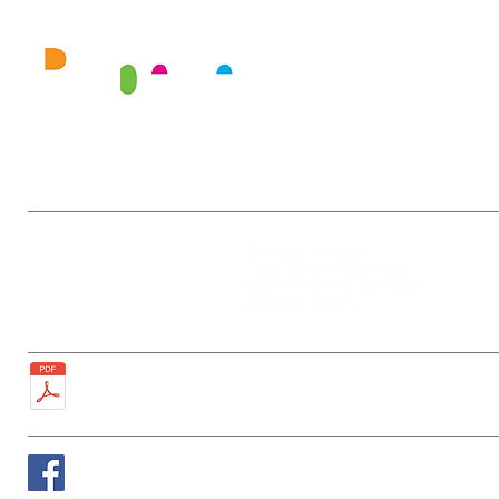
Mairie
Ouverture au public :
27, rue de la Faïencerie
Lundi : 9h-12h / 13h-17h30
77950 Rubelles
Mercredi : 9h-12h / 13h-17h30
Tél : 01 60 68 24 49
Vendredi : 9h-12h
Fax : 01 64 52 81 00
Plan de la ville
Suivez nous sur Facebook