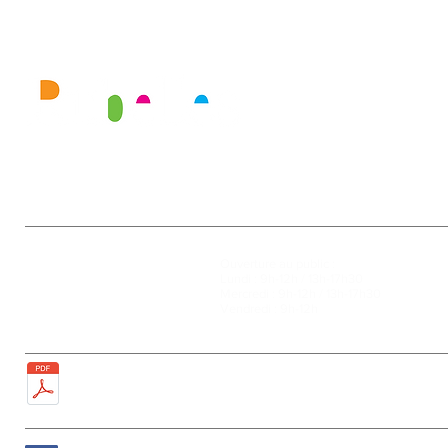
Mairie
Ouverture au public :
27, rue de la Faïencerie
Lundi : 9h-12h / 13h-17h30
77950 Rubelles
Mercredi : 9h-12h / 13h-17h30
Tél : 01 60 68 24 49
Vendredi : 9h-12h
Fax : 01 64 52 81 00
Plan de la ville