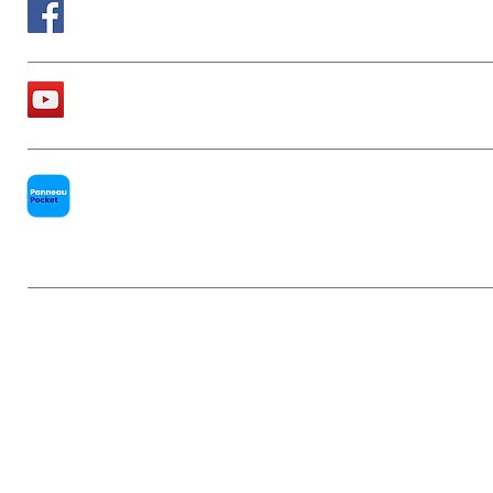
Suivez nous sur Facebook
La chaîne Youtube de la Mairie
PanneauPocket
Mentions légales
|
Politique de conf