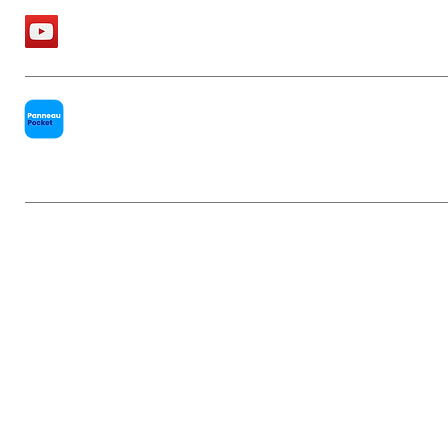
La chaîne Youtube de la Mairie
PanneauPocket
Mentions légales
|
Politique de conf