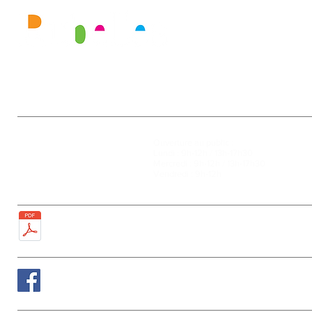
Mairie
Ouverture au public :
27, rue de la Faïencerie
Lundi : 9h-12h / 13h-17h30
77950 Rubelles
Mercredi : 9h-12h / 13h-17h30
Tél : 01 60 68 24 49
Vendredi : 9h-12h
Fax : 01 64 52 81 00
Plan de la ville
Suivez nous sur Facebook