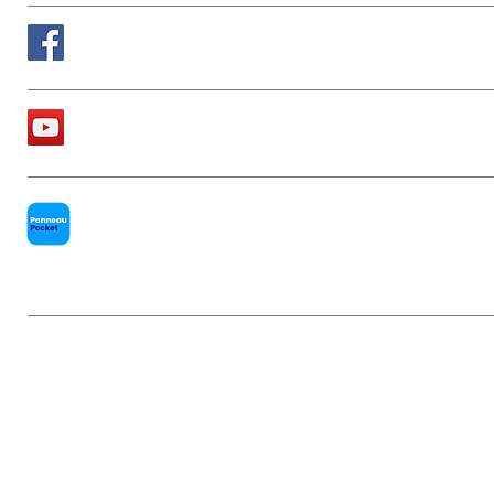
Suivez nous sur Facebook
La chaîne Youtube de la Mairie
PanneauPocket
Mentions légales
|
Politique de conf