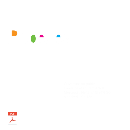
Mairie
Ouverture au public :
27, rue de la Faïencerie
Lundi : 9h-12h / 13h-17h30
77950 Rubelles
Mercredi : 9h-12h / 13h-17h30
Tél : 01 60 68 24 49
Vendredi : 9h-12h
Fax : 01 64 52 81 00
Plan de la ville