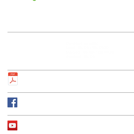
Mairie
Ouverture au public :
27, rue de la Faïencerie
Lundi : 9h-12h / 13h-17h30
77950 Rubelles
Mercredi : 9h-12h / 13h-17h30
Tél : 01 60 68 24 49
Vendredi : 9h-12h
Fax : 01 64 52 81 00
Plan de la ville
Suivez nous sur Facebook
La chaîne Youtube de la Mairie