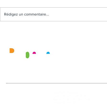
Rédigez un commentaire...
Mairie
Ouverture au public :
27, rue de la Faïencerie
Lundi : 9h-12h / 13h-17h30
77950 Rubelles
Mercredi : 9h-12h / 13h-17h30
Tél : 01 60 68 24 49
Vendredi : 9h-12h
Fax : 01 64 52 81 00