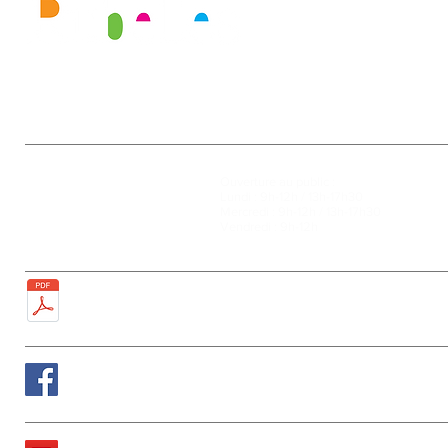
Mairie
Ouverture au public :
27, rue de la Faïencerie
Lundi : 9h-12h / 13h-17h30
77950 Rubelles
Mercredi : 9h-12h / 13h-17h30
Tél : 01 60 68 24 49
Vendredi : 9h-12h
Fax : 01 64 52 81 00
Plan de la ville
Suivez nous sur Facebook