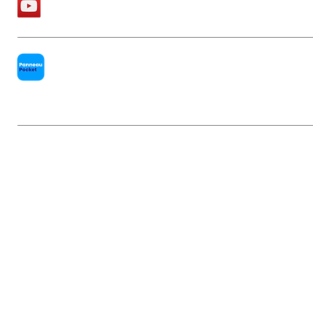
La chaîne Youtube de la Mairie
PanneauPocket
Mentions légales
|
Politique de conf