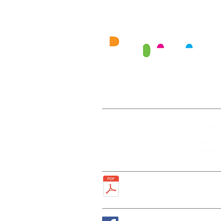
Mairie
Ouvertur
27, rue de la Faïencerie
Lundi : 
77950 Rubelles
Mercredi
Tél : 01 60 68 24 49
Vendred
Fax : 01 64 52 81 00
Plan de la ville