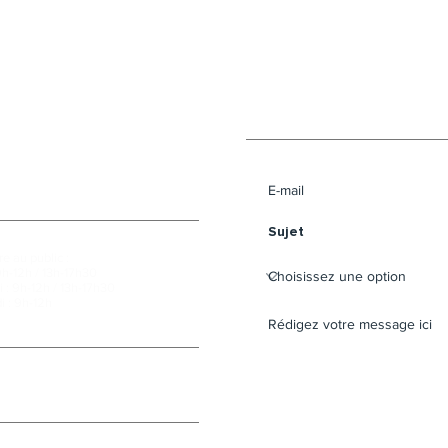
Envoyer un message 
e au public :
9h-12h / 13h-17h30
 : 9h-12h / 13h-17h30
i : 9h-12h