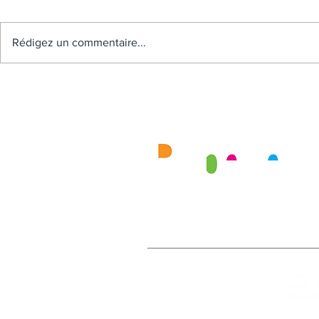
Rédigez un commentaire...
Mairie
Ouvertur
27, rue de la Faïencerie
Lundi : 
77950 Rubelles
Mercredi
Tél : 01 60 68 24 49
Vendred
Fax : 01 64 52 81 00