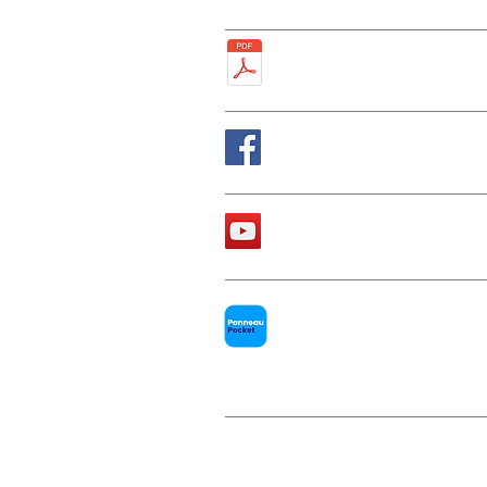
Plan de la ville
Suivez nous sur Fa
La chaîne Youtube d
PanneauPocket