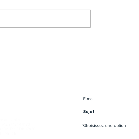
Envoyer un message 
e au public :
9h-12h / 13h-17h30
 : 9h-12h / 13h-17h30
i : 9h-12h