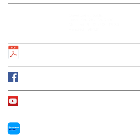
Ouverture au public :
27, rue de la Faïencerie
Lundi : 9h-12h / 13h-17h30
77950 Rubelles
Mercredi : 9h-12h / 13h-17h30
Tél : 01 60 68 24 49
Vendredi : 9h-12h
Fax : 01 64 52 81 00
Plan de la ville
Suivez nous sur Facebook
La chaîne Youtube de la Mairie
PanneauPocket