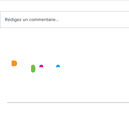
Rédigez un commentaire...
Mairie
Ouverture au public :
27, rue de la Faïencerie
Lundi : 9h-12h / 13h-17h30
77950 Rubelles
Mercredi : 9h-12h / 13h-17h30
Tél : 01 60 68 24 49
Vendredi : 9h-12h
Fax : 01 64 52 81 00