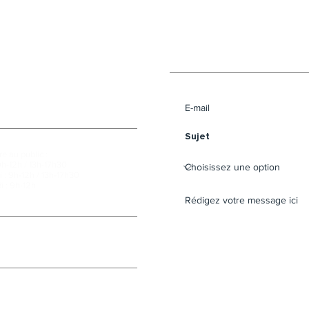
Envoyer un message 
e au public :
9h-12h / 13h-17h30
 : 9h-12h / 13h-17h30
i : 9h-12h
cebook