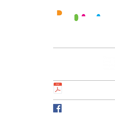
Mairie
Ouvertur
27, rue de la Faïencerie
Lundi : 
77950 Rubelles
Mercredi
Tél : 01 60 68 24 49
Vendred
Fax : 01 64 52 81 00
Plan de la ville
Suivez nous sur Fa