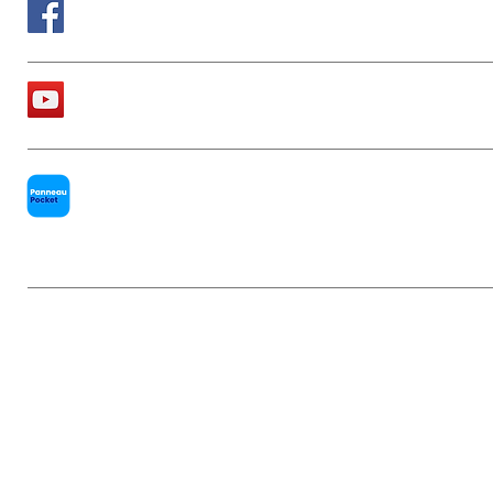
Suivez nous sur Facebook
La chaîne Youtube de la Mairie
PanneauPocket
Mentions légales
|
Politique de conf