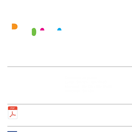
Mairie
Ouverture au public :
27, rue de la Faïencerie
Lundi : 9h-12h / 13h-17h30
77950 Rubelles
Mercredi : 9h-12h / 13h-17h30
Tél : 01 60 68 24 49
Vendredi : 9h-12h
Fax : 01 64 52 81 00
Plan de la ville