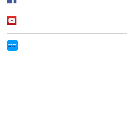
La chaîne Youtube de la Mairie
PanneauPocket
Mentions légales
|
Politique de conf