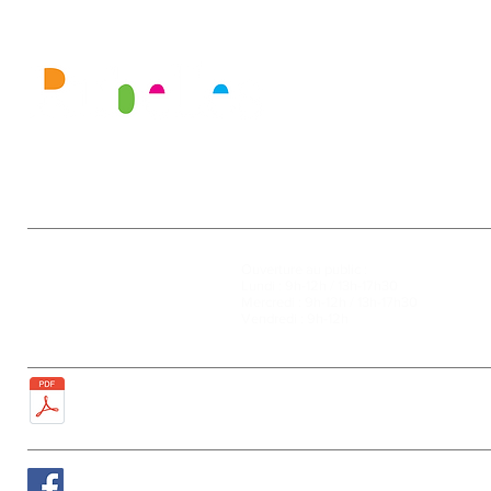
Mairie
Ouverture au public :
27, rue de la Faïencerie
Lundi : 9h-12h / 13h-17h30
77950 Rubelles
Mercredi : 9h-12h / 13h-17h30
Tél : 01 60 68 24 49
Vendredi : 9h-12h
Fax : 01 64 52 81 00
Plan de la ville
Suivez nous sur Facebook