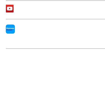
La chaîne Youtube de la Mairie
PanneauPocket
Mentions légales
|
Politique de conf