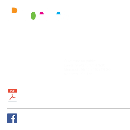
Mairie
Ouverture au public :
27, rue de la Faïencerie
Lundi : 9h-12h / 13h-17h30
77950 Rubelles
Mercredi : 9h-12h / 13h-17h30
Tél : 01 60 68 24 49
Vendredi : 9h-12h
Fax : 01 64 52 81 00
Plan de la ville
Suivez nous sur Facebook