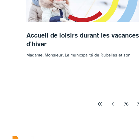
Accueil de loisirs durant les vacances
d'hiver
Madame, Monsieur, La municipalité de Rubelles et son
partenaire, l'association Familles rurales de Voisenon, ont 
plaisir de vous...
76
7