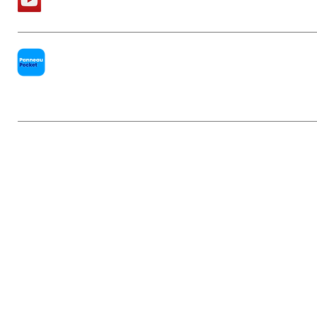
PanneauPocket
Mentions légales
|
Politique de conf