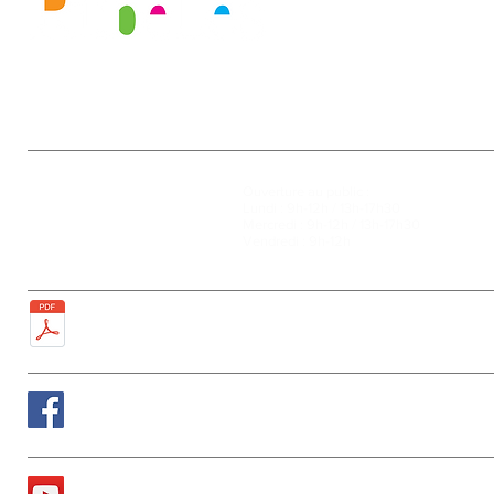
Mairie
Ouverture au public :
27, rue de la Faïencerie
Lundi : 9h-12h / 13h-17h30
77950 Rubelles
Mercredi : 9h-12h / 13h-17h30
Tél : 01 60 68 24 49
Vendredi : 9h-12h
Fax : 01 64 52 81 00
Plan de la ville
Suivez nous sur Facebook
La chaîne Youtube de la Mairie