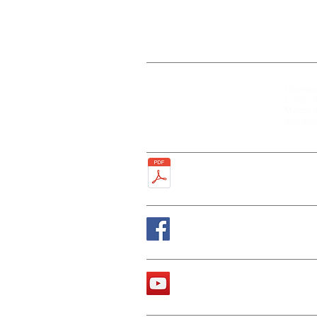
Mairie
Ouvertur
27, rue de la Faïencerie
Lundi : 
77950 Rubelles
Mercredi
Tél : 01 60 68 24 49
Vendred
Fax : 01 64 52 81 00
Plan de la ville
Suivez nous sur Fa
La chaîne Youtube d