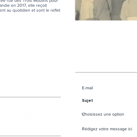
acée rue des Trois Moulins pour
andie en 2017, elle reçoit
nt au quotidien et sont le reflet
Envoyer un message 
e au public :
9h-12h / 13h-17h30
 : 9h-12h / 13h-17h30
i : 9h-12h