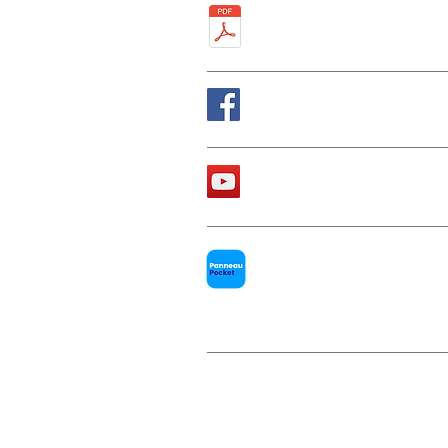
Plan de la ville
Suivez nous sur Fa
La chaîne Youtube d
PanneauPocket
Men