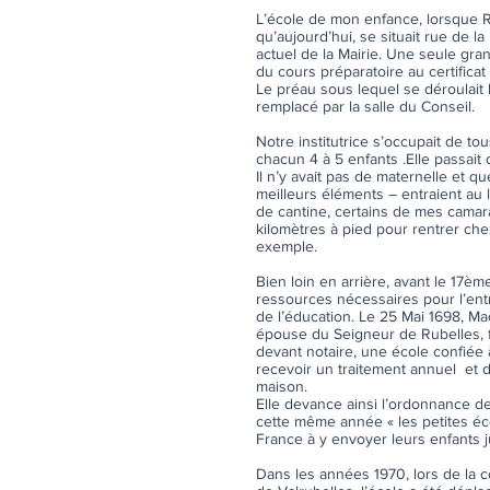
L’école de mon enfance, lorsque Ru
qu’aujourd’hui, se situait rue de l
actuel de la Mairie. Une seule gran
du cours préparatoire au certificat
Le préau sous lequel se déroulait l
remplacé par la salle du Conseil.
Notre institutrice s’occupait de to
chacun 4 à 5 enfants .Elle passait d
Il n’y avait pas de maternelle et 
meilleurs éléments – entraient au 
de cantine, certains de mes camara
kilomètres à pied pour rentrer che
exemple.
Bien loin en arrière, avant le 17ème
ressources nécessaires pour l’entr
de l’éducation. Le 25 Mai 1698, 
épouse du Seigneur de Rubelles, f
devant notaire, une école confié
recevoir un traitement annuel et d
maison.
Elle devance ainsi l’ordonnance de 
cette même année « les petites éco
France à y envoyer leurs enfants j
Dans les années 1970, lors de la 