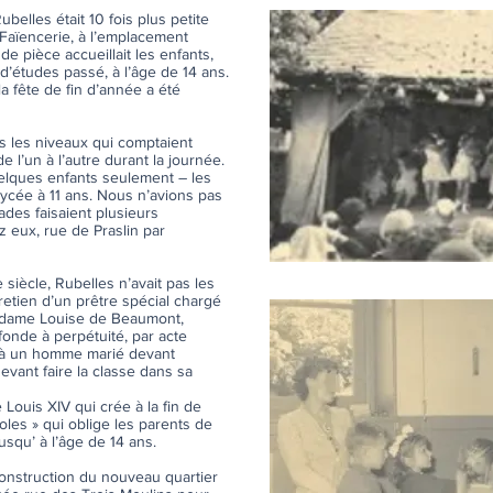
belles était 10 fois plus petite
a Faïencerie, à l’emplacement
de pièce accueillait les enfants,
 d’études passé, à l’âge de 14 ans.
a fête de fin d’année a été
us les niveaux qui comptaient
e l’un à l’autre durant la journée.
quelques enfants seulement – les
lycée à 11 ans. Nous n’avions pas
des faisaient plusieurs
z eux, rue de Praslin par
 siècle, Rubelles n’avait pas les
etien d’un prêtre spécial chargé
Madame Louise de Beaumont,
onde à perpétuité, par acte
e à un homme marié devant
evant faire la classe dans sa
Louis XIV qui crée à la fin de
les » qui oblige les parents de
usqu’ à l’âge de 14 ans.
construction du nouveau quartier