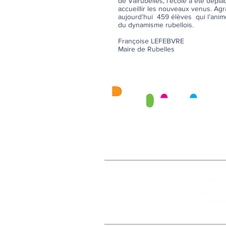
de Valrubelles, l’école a été dépl
accueillir les nouveaux venus. Agr
aujourd’hui 459 élèves qui l’anime
du dynamisme rubellois.
Françoise LEFEBVRE
Maire de Rubelles
Mairie
Ouvertur
27, rue de la Faïencerie
Lundi : 
77950 Rubelles
Mercredi
Tél : 01 60 68 24 49
Vendred
Fax : 01 64 52 81 00