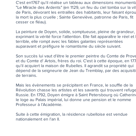
C'est en1767 qu'il réalise un tableau aux dimensions monument
"Le Miracle des Ardents" (en 1129, un feu du ciel tomba sur la vil
de Paris, dévorant les entrailles des habitants, leur faisant épro
la mort la plus cruelle ; Sainte Geneviève, patronne de Paris, fit
cesser ce fléau).
La peinture de Doyen, solide, somptueuse, pleine de grandeur,
exprimant la vérité force l'attention. Elle fait apparaître le réel et 
terrible, elle rompt avec les fables galantes représentées
auparavant et préfigure le romantisme du siècle suivant.
Son succès lui vaut d'être le premier peintre du Comte de Pro
et du Comte d' Artois, frères du roi. C'est à cette époque, en 177
qu'il acquiert la maison de Rubelles. Il agrandit sa propriété qui
dépend de la seigneurie de Jean du Tremblay, par des acquisit
de terrains.
Mais les évènements se précipitent en France, le souffle de la
Révolution chasse les artistes et les savants qui trouvent refug
Russie. En 1792, Doyen émigre à Saint Petersbourg où Catherine
le loge au Palais impérial, lui donne une pension et le nomme
Professeur à l'Académie.
Suite à cette émigration, la résidence rubelloise est vendue
nationalement en l'an II.