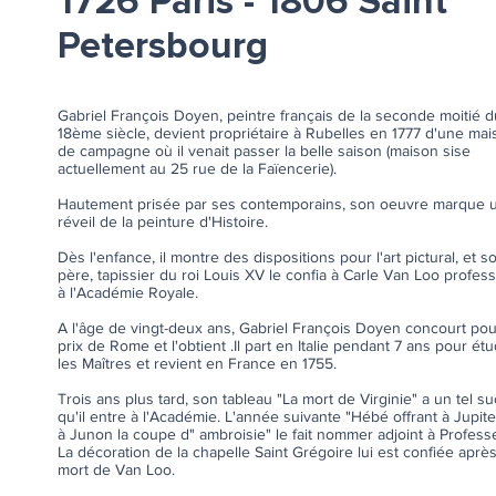
1726 Paris - 1806 Saint
Petersbourg
Gabriel François Doyen, peintre français de la seconde moitié d
18ème siècle, devient propriétaire à Rubelles en 1777 d'une ma
de campagne où il venait passer la belle saison (maison sise
actuellement au 25 rue de la Faïencerie).
Hautement prisée par ses contemporains, son oeuvre marque 
réveil de la peinture d'Histoire.
Dès l'enfance, il montre des dispositions pour l'art pictural, et s
père, tapissier du roi Louis XV le confia à Carle Van Loo profes
à l'Académie Royale.
A l'âge de vingt-deux ans, Gabriel François Doyen concourt pou
prix de Rome et l'obtient .Il part en Italie pendant 7 ans pour étu
les Maîtres et revient en France en 1755.
Trois ans plus tard, son tableau "La mort de Virginie" a un tel s
qu'il entre à l'Académie. L'année suivante "Hébé offrant à Jupite
à Junon la coupe d" ambroisie" le fait nommer adjoint à Profess
La décoration de la chapelle Saint Grégoire lui est confiée après
mort de Van Loo.