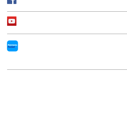
La chaîne Youtube de la Mairie
PanneauPocket
Mentions légales
|
Politique de conf