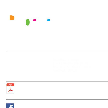
Mairie
Ouverture au public :
27, rue de la Faïencerie
Lundi : 9h-12h / 13h-17h30
77950 Rubelles
Mercredi : 9h-12h / 13h-17h30
Tél : 01 60 68 24 49
Vendredi : 9h-12h
Fax : 01 64 52 81 00
Plan de la ville
Suivez nous sur Facebook